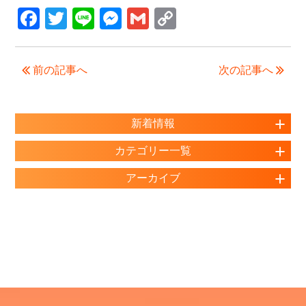
F
T
Li
M
G
C
a
wi
n
e
m
o
c
tt
e
ss
ail
p
前の記事へ
次の記事へ
e
er
e
y
b
n
Li
o
g
n
新着情報
o
er
k
カテゴリー一覧
k
アーカイブ